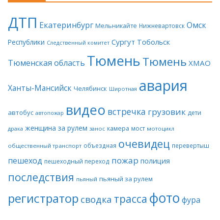
ДТП
Екатеринбург
Омск
Мельникайте
Нижневартовск
Сургут
Тобольск
Республики
Следственный комитет
Тюмень
Тюмень
Тюменская область
ХМАО
авария
Ханты-Мансийск
Челябинск
Широтная
видео
встречка
грузовик
автобус
дети
автопожар
женщина за рулем
камера
мост
драка
занос
мотоцикл
очевидец
объездная
перевертыш
общественный транспорт
пожар
пешеход
полиция
пешеходный переход
последствия
пьяный за рулем
пьяный
фото
регистратор
трасса
сводка
фура