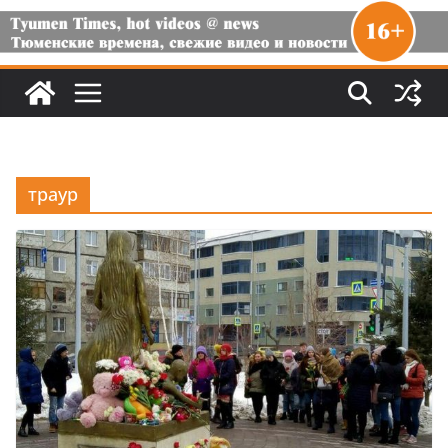
траур