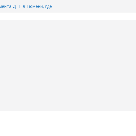
ента ДТП в Тюмени, где
ка.
сь список и график работы
юмени
Адреса пунктов бесплатного
воду в вашем доме в Тюмени?
6
Тимофея Кармацкого в Тюмени.
пал на ВИДЕО