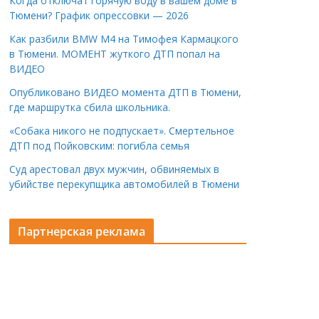
Когда отключат горячую воду в вашем доме в
Тюмени? График опрессовки — 2026
Как разбили BMW M4 на Тимофея Кармацкого
в Тюмени. МОМЕНТ жуткого ДТП попал на
ВИДЕО
Опубликовано ВИДЕО момента ДТП в Тюмени,
где маршрутка сбила школьника.
«Собака никого не подпускает». Смертельное
ДТП под Пойковским: погибла семья
Суд арестовал двух мужчин, обвиняемых в
убийстве перекупщика автомобилей в Тюмени
Партнерская реклама