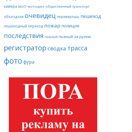
камера
мост
мотоцикл
общественный транспорт
очевидец
пешеход
объездная
перевертыш
пожар
полиция
пешеходный переход
последствия
пьяный за рулем
пьяный
регистратор
трасса
сводка
фото
фура