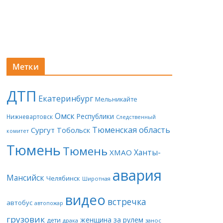
Метки
ДТП
Екатеринбург
Мельникайте
Омск
Республики
Нижневартовск
Следственный
Тюменская область
Сургут
Тобольск
комитет
Тюмень
Тюмень
Ханты-
ХМАО
авария
Мансийск
Челябинск
Широтная
видео
встречка
автобус
автопожар
грузовик
женщина за рулем
дети
драка
занос