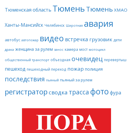
Тюмень
Тюмень
Тюменская область
ХМАО
авария
Ханты-Мансийск
Челябинск
Широтная
видео
встречка
грузовик
автобус
дети
автопожар
женщина за рулем
камера
мост
драка
занос
мотоцикл
очевидец
объездная
перевертыш
общественный транспорт
пожар
пешеход
полиция
пешеходный переход
последствия
пьяный за рулем
пьяный
фото
регистратор
трасса
сводка
фура