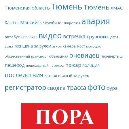
Тюмень
Тюмень
Тюменская область
ХМАО
авария
Ханты-Мансийск
Челябинск
Широтная
видео
встречка
грузовик
автобус
дети
автопожар
женщина за рулем
камера
мост
драка
занос
мотоцикл
очевидец
объездная
перевертыш
общественный транспорт
пожар
пешеход
полиция
пешеходный переход
последствия
пьяный за рулем
пьяный
фото
регистратор
трасса
сводка
фура