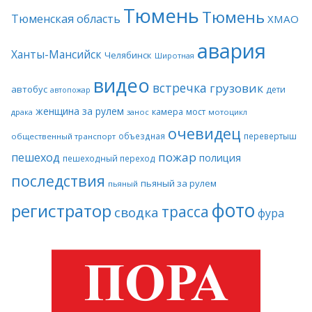
Тюмень
Тюмень
Тюменская область
ХМАО
авария
Ханты-Мансийск
Челябинск
Широтная
видео
встречка
грузовик
автобус
дети
автопожар
женщина за рулем
камера
мост
драка
занос
мотоцикл
очевидец
объездная
перевертыш
общественный транспорт
пожар
пешеход
полиция
пешеходный переход
последствия
пьяный за рулем
пьяный
фото
регистратор
трасса
сводка
фура