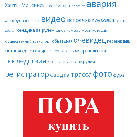
авария
Ханты-Мансийск
Челябинск
Широтная
видео
встречка
грузовик
автобус
дети
автопожар
женщина за рулем
камера
мост
драка
занос
мотоцикл
очевидец
объездная
перевертыш
общественный транспорт
пожар
пешеход
полиция
пешеходный переход
последствия
пьяный за рулем
пьяный
фото
регистратор
трасса
сводка
фура