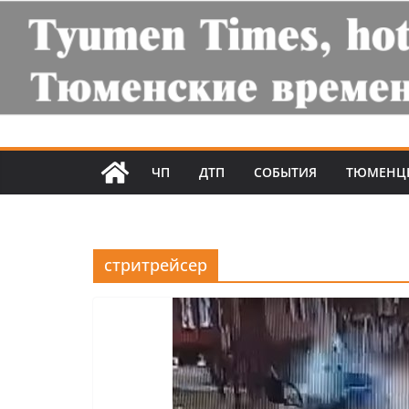
ЧП
ДТП
СОБЫТИЯ
ТЮМЕНЦ
стритрейсер