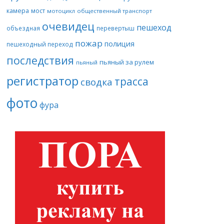
камера
мост
мотоцикл
общественный транспорт
очевидец
пешеход
объездная
перевертыш
пожар
полиция
пешеходный переход
последствия
пьяный за рулем
пьяный
регистратор
трасса
сводка
фото
фура