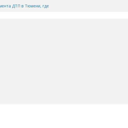
ента ДТП в Тюмени, где
ка.
сь список и график работы
юмени
Адреса пунктов бесплатного
воду в вашем доме в Тюмени?
6
Тимофея Кармацкого в Тюмени.
пал на ВИДЕО