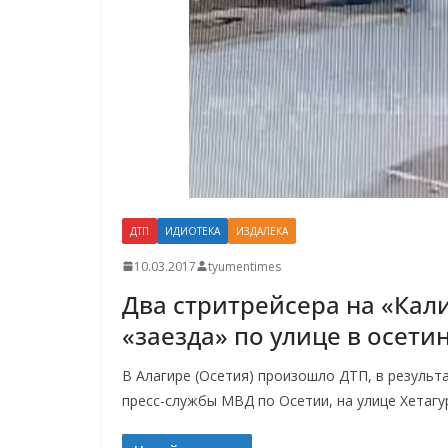
ДТП
ИДИОТЕКА
ИЗДАЛЕКА
10.03.2017
tyumentimes
Два стритрейсера на «Кал
«заезда» по улице в осети
В Алагире (Осетия) произошло ДТП, в результ
пресс-службы МВД по Осетии, на улице Хетагу