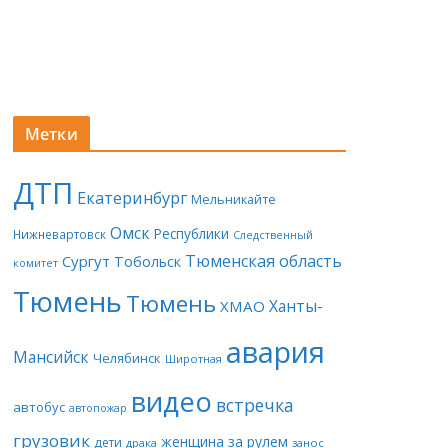
Метки
ДТП
Екатеринбург
Мельникайте
Омск
Республики
Нижневартовск
Следственный
Тюменская область
Сургут
Тобольск
комитет
Тюмень
Тюмень
Ханты-
ХМАО
авария
Мансийск
Челябинск
Широтная
видео
встречка
автобус
автопожар
грузовик
женщина за рулем
дети
драка
занос