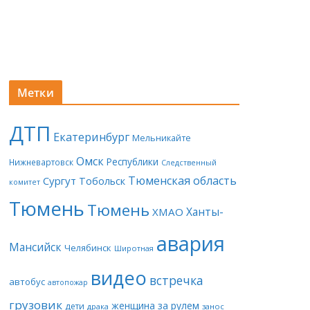
Метки
ДТП
Екатеринбург
Мельникайте
Омск
Республики
Нижневартовск
Следственный
Тюменская область
Сургут
Тобольск
комитет
Тюмень
Тюмень
Ханты-
ХМАО
авария
Мансийск
Челябинск
Широтная
видео
встречка
автобус
автопожар
грузовик
женщина за рулем
дети
драка
занос