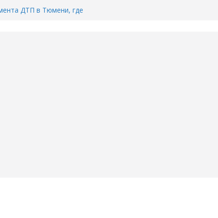
ента ДТП в Тюмени, где
ка.
сь список и график работы
юмени
Адреса пунктов бесплатного
воду в вашем доме в Тюмени?
6
Тимофея Кармацкого в Тюмени.
пал на ВИДЕО