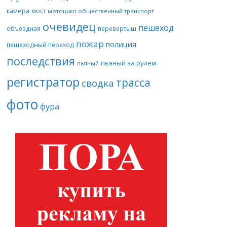
камера
мост
мотоцикл
общественный транспорт
очевидец
пешеход
объездная
перевертыш
пожар
полиция
пешеходный переход
последствия
пьяный за рулем
пьяный
регистратор
трасса
сводка
фото
фура