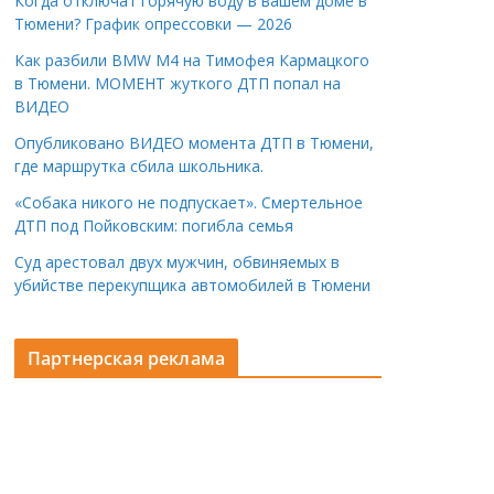
Когда отключат горячую воду в вашем доме в
Тюмени? График опрессовки — 2026
Как разбили BMW M4 на Тимофея Кармацкого
в Тюмени. МОМЕНТ жуткого ДТП попал на
ВИДЕО
Опубликовано ВИДЕО момента ДТП в Тюмени,
где маршрутка сбила школьника.
«Собака никого не подпускает». Смертельное
ДТП под Пойковским: погибла семья
Суд арестовал двух мужчин, обвиняемых в
убийстве перекупщика автомобилей в Тюмени
Партнерская реклама