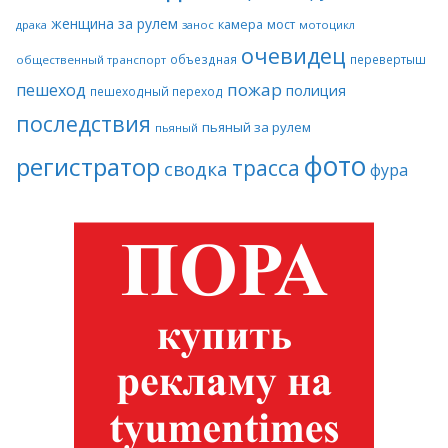
женщина за рулем
камера
мост
драка
занос
мотоцикл
очевидец
объездная
перевертыш
общественный транспорт
пожар
пешеход
полиция
пешеходный переход
последствия
пьяный за рулем
пьяный
фото
регистратор
трасса
сводка
фура