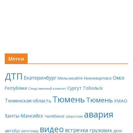
Метки
ДТП
Екатеринбург
Омск
Мельникайте
Нижневартовск
Сургут
Тобольск
Республики
Следственный комитет
Тюмень
Тюмень
Тюменская область
ХМАО
авария
Ханты-Мансийск
Челябинск
Широтная
видео
встречка
грузовик
автобус
дети
автопожар