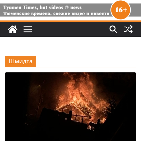
Шмидта