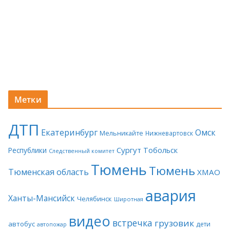
Метки
ДТП
Екатеринбург
Омск
Мельникайте
Нижневартовск
Сургут
Тобольск
Республики
Следственный комитет
Тюмень
Тюмень
Тюменская область
ХМАО
авария
Ханты-Мансийск
Челябинск
Широтная
видео
встречка
грузовик
автобус
дети
автопожар