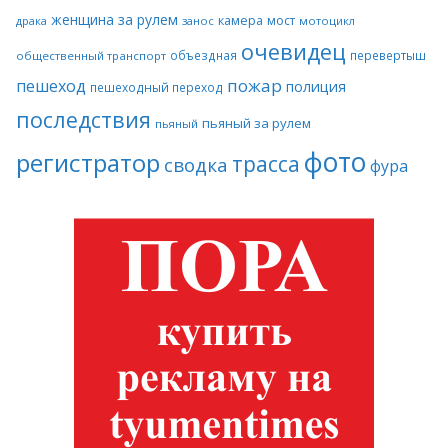
женщина за рулем
камера
мост
драка
занос
мотоцикл
очевидец
объездная
перевертыш
общественный транспорт
пожар
пешеход
полиция
пешеходный переход
последствия
пьяный за рулем
пьяный
фото
регистратор
трасса
сводка
фура