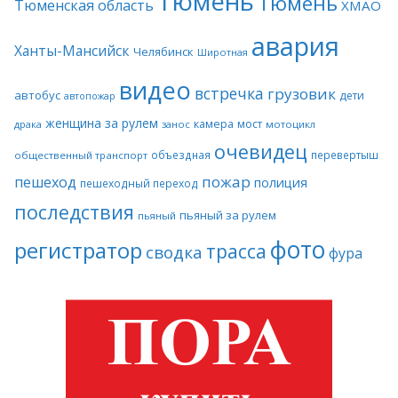
Тюмень
Тюмень
Тюменская область
ХМАО
авария
Ханты-Мансийск
Челябинск
Широтная
видео
встречка
грузовик
автобус
дети
автопожар
женщина за рулем
камера
мост
драка
занос
мотоцикл
очевидец
объездная
перевертыш
общественный транспорт
пожар
пешеход
полиция
пешеходный переход
последствия
пьяный за рулем
пьяный
фото
регистратор
трасса
сводка
фура