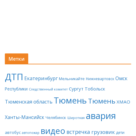
Метки
ДТП
Екатеринбург
Омск
Мельникайте
Нижневартовск
Сургут
Тобольск
Республики
Следственный комитет
Тюмень
Тюмень
Тюменская область
ХМАО
авария
Ханты-Мансийск
Челябинск
Широтная
видео
встречка
грузовик
автобус
дети
автопожар