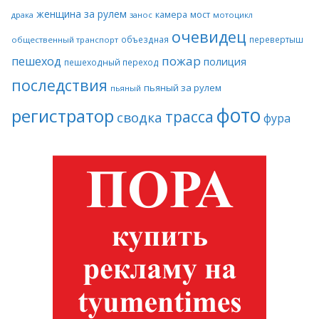
женщина за рулем
камера
мост
драка
занос
мотоцикл
очевидец
объездная
перевертыш
общественный транспорт
пожар
пешеход
полиция
пешеходный переход
последствия
пьяный за рулем
пьяный
фото
регистратор
трасса
сводка
фура