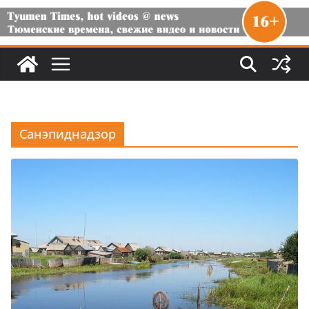
Санэпиднадзор