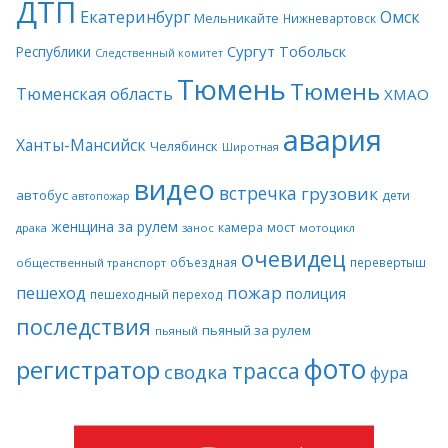
ДТП
Екатеринбург
Омск
Мельникайте
Нижневартовск
Сургут
Тобольск
Республики
Следственный комитет
Тюмень
Тюмень
Тюменская область
ХМАО
авария
Ханты-Мансийск
Челябинск
Широтная
видео
встречка
грузовик
автобус
дети
автопожар
женщина за рулем
камера
мост
драка
занос
мотоцикл
очевидец
объездная
перевертыш
общественный транспорт
пожар
пешеход
полиция
пешеходный переход
последствия
пьяный за рулем
пьяный
фото
регистратор
трасса
сводка
фура