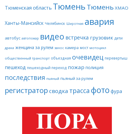
Тюмень
Тюмень
Тюменская область
ХМАО
авария
Ханты-Мансийск
Челябинск
Широтная
видео
встречка
грузовик
автобус
дети
автопожар
женщина за рулем
камера
мост
драка
занос
мотоцикл
очевидец
объездная
перевертыш
общественный транспорт
пожар
пешеход
полиция
пешеходный переход
последствия
пьяный за рулем
пьяный
фото
регистратор
трасса
сводка
фура