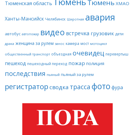
Тюмень
Тюмень
Тюменская область
ХМАО
авария
Ханты-Мансийск
Челябинск
Широтная
видео
встречка
грузовик
автобус
дети
автопожар
женщина за рулем
камера
мост
драка
занос
мотоцикл
очевидец
объездная
перевертыш
общественный транспорт
пожар
пешеход
полиция
пешеходный переход
последствия
пьяный за рулем
пьяный
фото
регистратор
трасса
сводка
фура