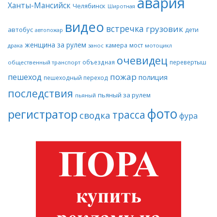
авария
Ханты-Мансийск
Челябинск
Широтная
видео
встречка
грузовик
автобус
дети
автопожар
женщина за рулем
камера
мост
драка
занос
мотоцикл
очевидец
объездная
перевертыш
общественный транспорт
пожар
пешеход
полиция
пешеходный переход
последствия
пьяный за рулем
пьяный
фото
регистратор
трасса
сводка
фура