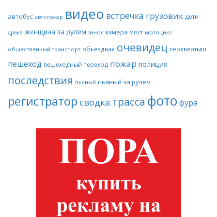
видео
встречка
грузовик
автобус
дети
автопожар
женщина за рулем
камера
мост
драка
занос
мотоцикл
очевидец
объездная
перевертыш
общественный транспорт
пожар
пешеход
полиция
пешеходный переход
последствия
пьяный за рулем
пьяный
фото
регистратор
трасса
сводка
фура