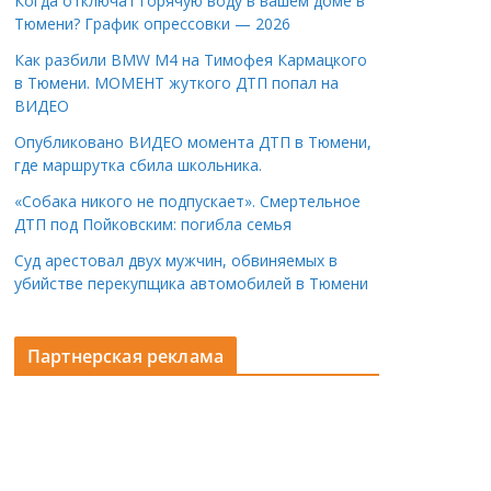
Когда отключат горячую воду в вашем доме в
Тюмени? График опрессовки — 2026
Как разбили BMW M4 на Тимофея Кармацкого
в Тюмени. МОМЕНТ жуткого ДТП попал на
ВИДЕО
Опубликовано ВИДЕО момента ДТП в Тюмени,
где маршрутка сбила школьника.
«Собака никого не подпускает». Смертельное
ДТП под Пойковским: погибла семья
Суд арестовал двух мужчин, обвиняемых в
убийстве перекупщика автомобилей в Тюмени
Партнерская реклама