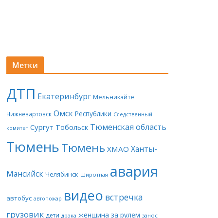
Метки
ДТП
Екатеринбург
Мельникайте
Омск
Республики
Нижневартовск
Следственный
Тюменская область
Сургут
Тобольск
комитет
Тюмень
Тюмень
Ханты-
ХМАО
авария
Мансийск
Челябинск
Широтная
видео
встречка
автобус
автопожар
грузовик
женщина за рулем
дети
драка
занос