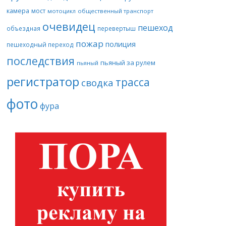
камера
мост
мотоцикл
общественный транспорт
очевидец
пешеход
объездная
перевертыш
пожар
полиция
пешеходный переход
последствия
пьяный за рулем
пьяный
регистратор
трасса
сводка
фото
фура