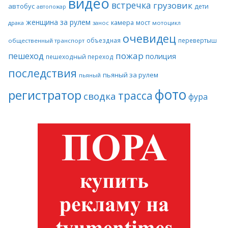
видео
встречка
грузовик
автобус
дети
автопожар
женщина за рулем
камера
мост
драка
занос
мотоцикл
очевидец
объездная
перевертыш
общественный транспорт
пожар
пешеход
полиция
пешеходный переход
последствия
пьяный за рулем
пьяный
фото
регистратор
трасса
сводка
фура