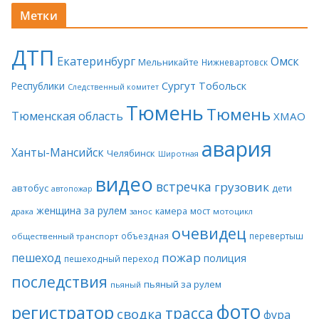
Метки
ДТП
Екатеринбург
Омск
Мельникайте
Нижневартовск
Сургут
Тобольск
Республики
Следственный комитет
Тюмень
Тюмень
Тюменская область
ХМАО
авария
Ханты-Мансийск
Челябинск
Широтная
видео
встречка
грузовик
автобус
дети
автопожар
женщина за рулем
камера
мост
драка
занос
мотоцикл
очевидец
объездная
перевертыш
общественный транспорт
пожар
пешеход
полиция
пешеходный переход
последствия
пьяный за рулем
пьяный
фото
регистратор
трасса
сводка
фура