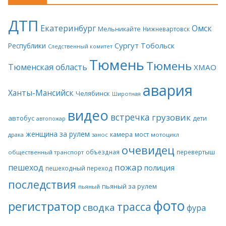
ДТП
Екатеринбург
Омск
Мельникайте
Нижневартовск
Сургут
Тобольск
Республики
Следственный комитет
Тюмень
Тюмень
Тюменская область
ХМАО
авария
Ханты-Мансийск
Челябинск
Широтная
видео
встречка
грузовик
автобус
дети
автопожар
женщина за рулем
камера
мост
драка
занос
мотоцикл
очевидец
объездная
перевертыш
общественный транспорт
пожар
пешеход
полиция
пешеходный переход
последствия
пьяный за рулем
пьяный
фото
регистратор
трасса
сводка
фура