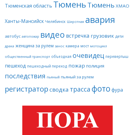
Тюмень
Тюмень
Тюменская область
ХМАО
авария
Ханты-Мансийск
Челябинск
Широтная
видео
встречка
грузовик
автобус
дети
автопожар
женщина за рулем
камера
мост
драка
занос
мотоцикл
очевидец
объездная
перевертыш
общественный транспорт
пожар
пешеход
полиция
пешеходный переход
последствия
пьяный за рулем
пьяный
фото
регистратор
трасса
сводка
фура