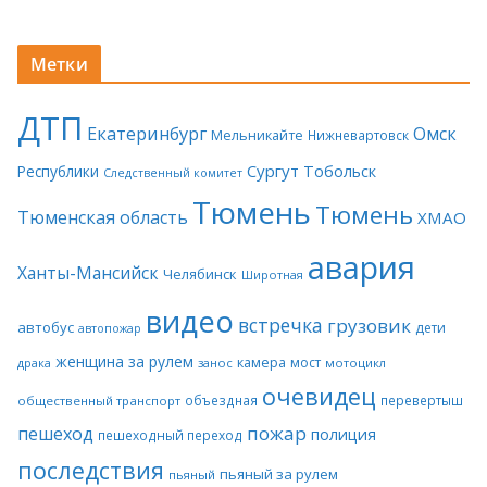
Метки
ДТП
Екатеринбург
Омск
Мельникайте
Нижневартовск
Сургут
Тобольск
Республики
Следственный комитет
Тюмень
Тюмень
Тюменская область
ХМАО
авария
Ханты-Мансийск
Челябинск
Широтная
видео
встречка
грузовик
автобус
дети
автопожар
женщина за рулем
камера
мост
драка
занос
мотоцикл
очевидец
объездная
перевертыш
общественный транспорт
пожар
пешеход
полиция
пешеходный переход
последствия
пьяный за рулем
пьяный