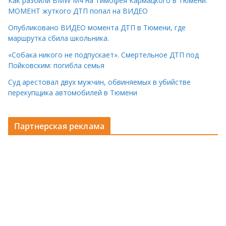
Как разбили BMW M4 на Тимофея Кармацкого в Тюмени.
МОМЕНТ жуткого ДТП попал на ВИДЕО
Опубликовано ВИДЕО момента ДТП в Тюмени, где
маршрутка сбила школьника.
«Собака никого не подпускает». Смертельное ДТП под
Пойковским: погибла семья
Суд арестовал двух мужчин, обвиняемых в убийстве
перекупщика автомобилей в Тюмени
Партнерская реклама