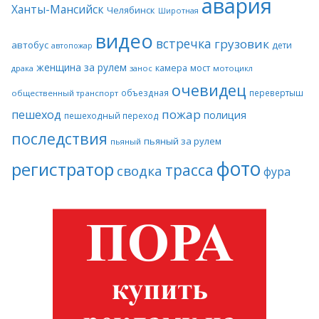
авария
Ханты-Мансийск
Челябинск
Широтная
видео
встречка
грузовик
автобус
дети
автопожар
женщина за рулем
камера
мост
драка
занос
мотоцикл
очевидец
объездная
перевертыш
общественный транспорт
пожар
пешеход
полиция
пешеходный переход
последствия
пьяный за рулем
пьяный
фото
регистратор
трасса
сводка
фура