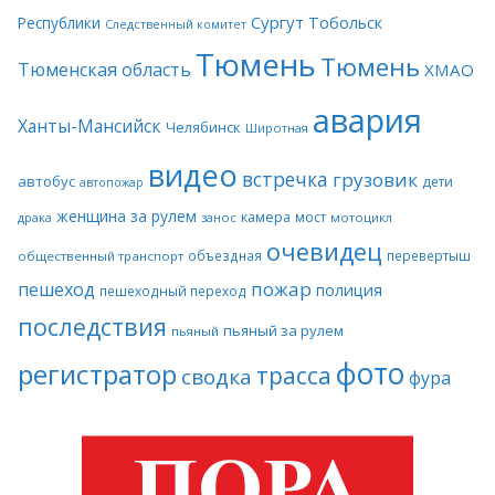
Сургут
Тобольск
Республики
Следственный комитет
Тюмень
Тюмень
Тюменская область
ХМАО
авария
Ханты-Мансийск
Челябинск
Широтная
видео
встречка
грузовик
автобус
дети
автопожар
женщина за рулем
камера
мост
драка
занос
мотоцикл
очевидец
объездная
перевертыш
общественный транспорт
пожар
пешеход
полиция
пешеходный переход
последствия
пьяный за рулем
пьяный
фото
регистратор
трасса
сводка
фура