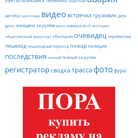
Ханты-Мансийск
Челябинск
Широтная
видео
встречка
грузовик
автобус
дети
автопожар
женщина за рулем
камера
мост
драка
занос
мотоцикл
очевидец
объездная
перевертыш
общественный транспорт
пожар
пешеход
полиция
пешеходный переход
последствия
пьяный за рулем
пьяный
фото
регистратор
трасса
сводка
фура