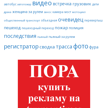
видео
встречка
грузовик
автобус
дети
автопожар
женщина за рулем
камера
мост
драка
занос
мотоцикл
очевидец
объездная
перевертыш
общественный транспорт
пожар
пешеход
полиция
пешеходный переход
последствия
пьяный за рулем
пьяный
фото
регистратор
трасса
сводка
фура