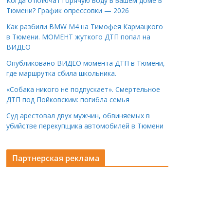
Когда отключат горячую воду в вашем доме в
Тюмени? График опрессовки — 2026
Как разбили BMW M4 на Тимофея Кармацкого
в Тюмени. МОМЕНТ жуткого ДТП попал на
ВИДЕО
Опубликовано ВИДЕО момента ДТП в Тюмени,
где маршрутка сбила школьника.
«Собака никого не подпускает». Смертельное
ДТП под Пойковским: погибла семья
Суд арестовал двух мужчин, обвиняемых в
убийстве перекупщика автомобилей в Тюмени
Партнерская реклама