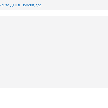
ента ДТП в Тюмени, где
ка.
сь список и график работы
юмени
Адреса пунктов бесплатного
воду в вашем доме в Тюмени?
6
Тимофея Кармацкого в Тюмени.
пал на ВИДЕО