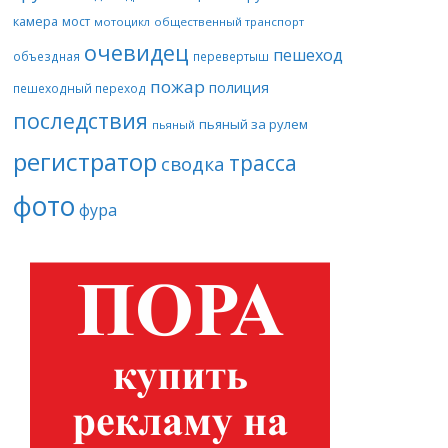
камера
мост
мотоцикл
общественный транспорт
очевидец
пешеход
объездная
перевертыш
пожар
полиция
пешеходный переход
последствия
пьяный за рулем
пьяный
регистратор
трасса
сводка
фото
фура