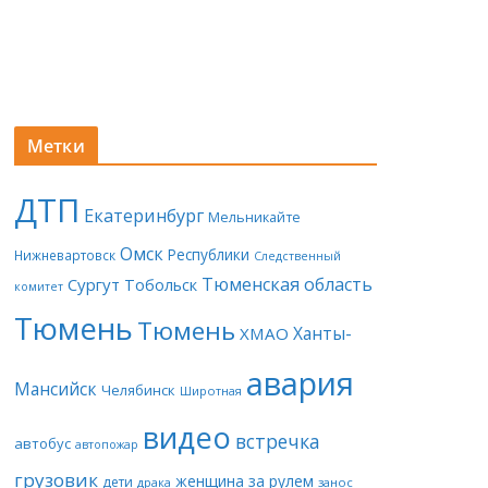
Метки
ДТП
Екатеринбург
Мельникайте
Омск
Республики
Нижневартовск
Следственный
Тюменская область
Сургут
Тобольск
комитет
Тюмень
Тюмень
Ханты-
ХМАО
авария
Мансийск
Челябинск
Широтная
видео
встречка
автобус
автопожар
грузовик
женщина за рулем
дети
драка
занос