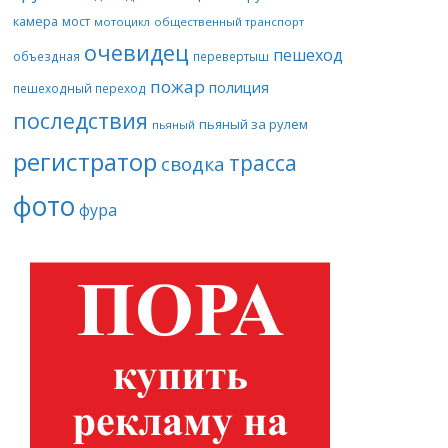
камера
мост
мотоцикл
общественный транспорт
очевидец
пешеход
объездная
перевертыш
пожар
полиция
пешеходный переход
последствия
пьяный за рулем
пьяный
регистратор
трасса
сводка
фото
фура