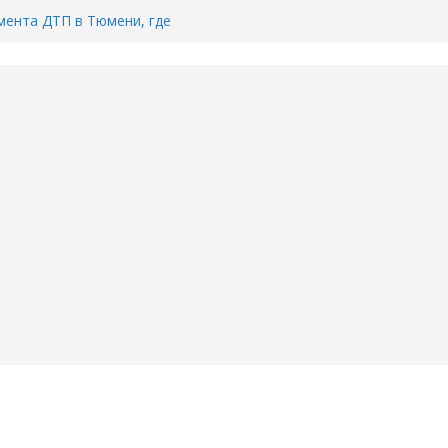
ента ДТП в Тюмени, где
ка.
сь список и график работы
юмени
Адреса пунктов бесплатного
воду в вашем доме в Тюмени?
6
Тимофея Кармацкого в Тюмени.
пал на ВИДЕО