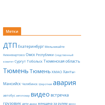
Метки
ДТП
Екатеринбург
Мельникайте
Омск
Республики
Нижневартовск
Следственный
Тюменская область
Сургут
Тобольск
комитет
Тюмень
Тюмень
Ханты-
ХМАО
авария
Мансийск
Челябинск
Широтная
видео
встречка
автобус
автопожар
грузовик
женщина за рулем
дети
драка
занос