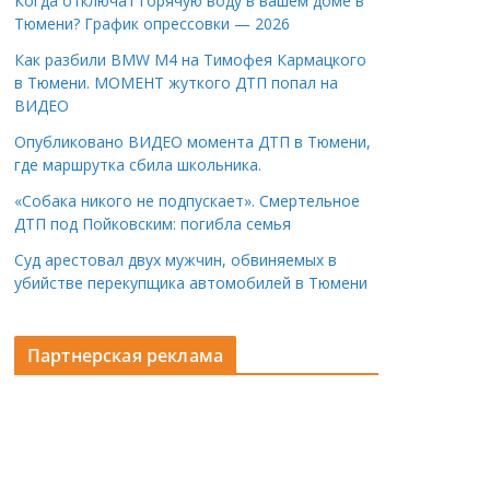
Когда отключат горячую воду в вашем доме в
Тюмени? График опрессовки — 2026
Как разбили BMW M4 на Тимофея Кармацкого
в Тюмени. МОМЕНТ жуткого ДТП попал на
ВИДЕО
Опубликовано ВИДЕО момента ДТП в Тюмени,
где маршрутка сбила школьника.
«Собака никого не подпускает». Смертельное
ДТП под Пойковским: погибла семья
Суд арестовал двух мужчин, обвиняемых в
убийстве перекупщика автомобилей в Тюмени
Партнерская реклама