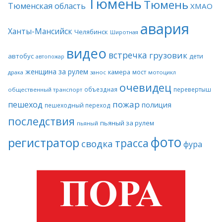
Тюмень
Тюмень
Тюменская область
ХМАО
авария
Ханты-Мансийск
Челябинск
Широтная
видео
встречка
грузовик
автобус
дети
автопожар
женщина за рулем
камера
мост
драка
занос
мотоцикл
очевидец
объездная
перевертыш
общественный транспорт
пожар
пешеход
полиция
пешеходный переход
последствия
пьяный за рулем
пьяный
фото
регистратор
трасса
сводка
фура