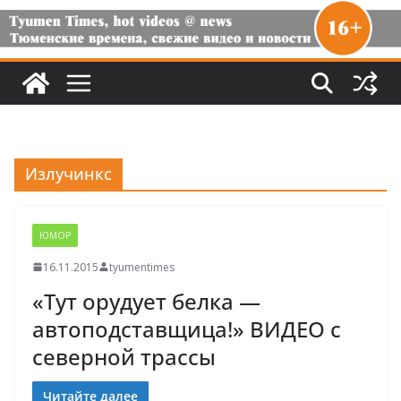
Излучинкс
ЮМОР
16.11.2015
tyumentimes
«Тут орудует белка —
автоподставщица!» ВИДЕО с
северной трассы
Читайте далее