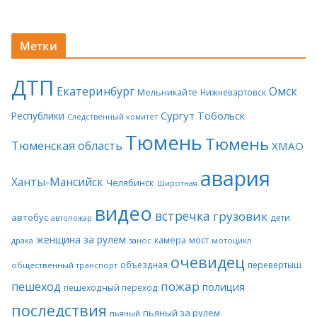
Метки
ДТП
Екатеринбург
Омск
Мельникайте
Нижневартовск
Сургут
Тобольск
Республики
Следственный комитет
Тюмень
Тюмень
Тюменская область
ХМАО
авария
Ханты-Мансийск
Челябинск
Широтная
видео
встречка
грузовик
автобус
дети
автопожар
женщина за рулем
камера
мост
драка
занос
мотоцикл
очевидец
объездная
перевертыш
общественный транспорт
пожар
пешеход
полиция
пешеходный переход
последствия
пьяный за рулем
пьяный