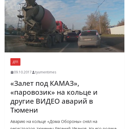
ДТП
09.10.2017
tyumentimes
«Залет под КАМАЗ»,
«паровозик» на кольце и
другие ВИДЕО аварий в
Тюмени
Аварию на кольце «Дома Обороны» снял на
регистратор тюменец Евгений Иванов. На его ролике