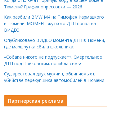
Когда отключат горячую воду в вашем доме в
Тюмени? График опрессовки — 2026
Как разбили BMW M4 на Тимофея Кармацкого
в Тюмени. МОМЕНТ жуткого ДТП попал на
ВИДЕО
Опубликовано ВИДЕО момента ДТП в Тюмени,
где маршрутка сбила школьника.
«Собака никого не подпускает». Смертельное
ДТП под Пойковским: погибла семья
Суд арестовал двух мужчин, обвиняемых в
убийстве перекупщика автомобилей в Тюмени
Партнерская реклама