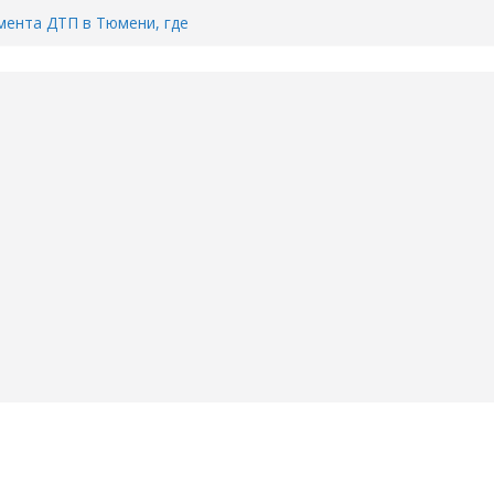
ента ДТП в Тюмени, где
ка.
сь список и график работы
юмени
Адреса пунктов бесплатного
воду в вашем доме в Тюмени?
6
Тимофея Кармацкого в Тюмени.
пал на ВИДЕО