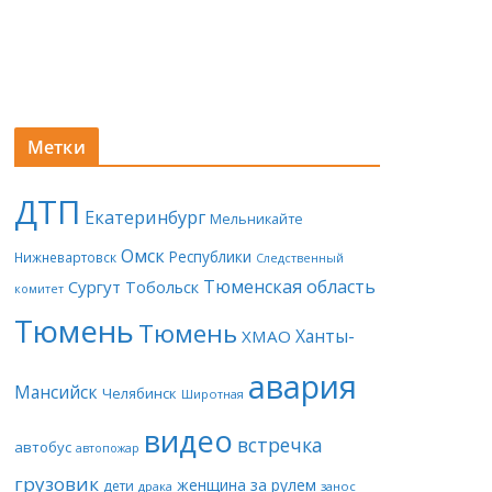
Метки
ДТП
Екатеринбург
Мельникайте
Омск
Республики
Нижневартовск
Следственный
Тюменская область
Сургут
Тобольск
комитет
Тюмень
Тюмень
Ханты-
ХМАО
авария
Мансийск
Челябинск
Широтная
видео
встречка
автобус
автопожар
грузовик
женщина за рулем
дети
драка
занос