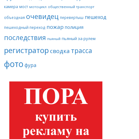
камера
мост
мотоцикл
общественный транспорт
очевидец
пешеход
объездная
перевертыш
пожар
полиция
пешеходный переход
последствия
пьяный за рулем
пьяный
регистратор
трасса
сводка
фото
фура