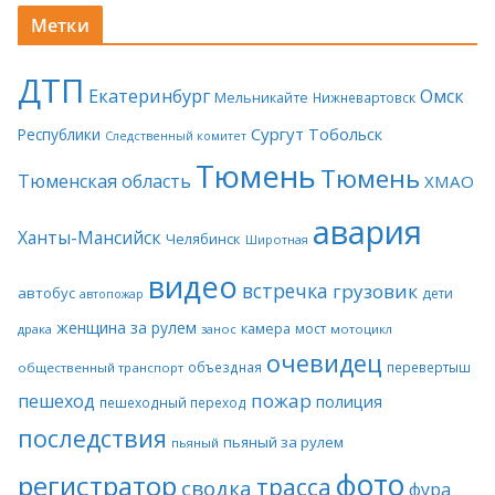
Метки
ДТП
Екатеринбург
Омск
Мельникайте
Нижневартовск
Сургут
Тобольск
Республики
Следственный комитет
Тюмень
Тюмень
Тюменская область
ХМАО
авария
Ханты-Мансийск
Челябинск
Широтная
видео
встречка
грузовик
автобус
дети
автопожар
женщина за рулем
камера
мост
драка
занос
мотоцикл
очевидец
объездная
перевертыш
общественный транспорт
пожар
пешеход
полиция
пешеходный переход
последствия
пьяный за рулем
пьяный
фото
регистратор
трасса
сводка
фура