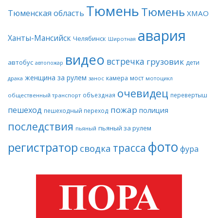
Тюмень
Тюмень
Тюменская область
ХМАО
авария
Ханты-Мансийск
Челябинск
Широтная
видео
встречка
грузовик
автобус
дети
автопожар
женщина за рулем
камера
мост
драка
занос
мотоцикл
очевидец
объездная
перевертыш
общественный транспорт
пожар
пешеход
полиция
пешеходный переход
последствия
пьяный за рулем
пьяный
фото
регистратор
трасса
сводка
фура