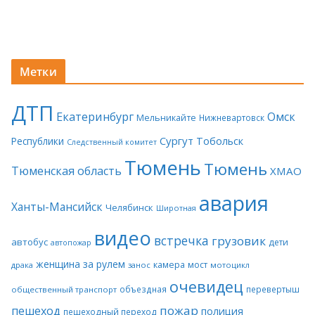
Метки
ДТП
Екатеринбург
Омск
Мельникайте
Нижневартовск
Сургут
Тобольск
Республики
Следственный комитет
Тюмень
Тюмень
Тюменская область
ХМАО
авария
Ханты-Мансийск
Челябинск
Широтная
видео
встречка
грузовик
автобус
дети
автопожар
женщина за рулем
камера
мост
драка
занос
мотоцикл
очевидец
объездная
перевертыш
общественный транспорт
пожар
пешеход
полиция
пешеходный переход