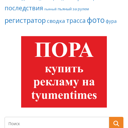
последствия
пьяный за рулем
пьяный
фото
регистратор
трасса
сводка
фура