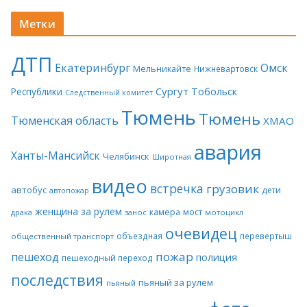
Метки
ДТП
Екатеринбург
Омск
Мельникайте
Нижневартовск
Сургут
Тобольск
Республики
Следственный комитет
Тюмень
Тюмень
Тюменская область
ХМАО
авария
Ханты-Мансийск
Челябинск
Широтная
видео
встречка
грузовик
автобус
дети
автопожар
женщина за рулем
камера
мост
драка
занос
мотоцикл
очевидец
объездная
перевертыш
общественный транспорт
пожар
пешеход
полиция
пешеходный переход
последствия
пьяный за рулем
пьяный