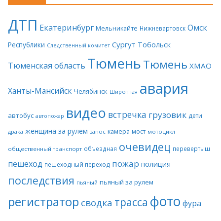
ДТП
Екатеринбург
Омск
Мельникайте
Нижневартовск
Сургут
Тобольск
Республики
Следственный комитет
Тюмень
Тюмень
Тюменская область
ХМАО
авария
Ханты-Мансийск
Челябинск
Широтная
видео
встречка
грузовик
автобус
дети
автопожар
женщина за рулем
камера
мост
драка
занос
мотоцикл
очевидец
объездная
перевертыш
общественный транспорт
пожар
пешеход
полиция
пешеходный переход
последствия
пьяный за рулем
пьяный
фото
регистратор
трасса
сводка
фура