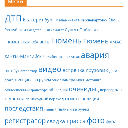
Метки
ДТП
Екатеринбург
Омск
Мельникайте
Нижневартовск
Сургут
Тобольск
Республики
Следственный комитет
Тюмень
Тюмень
Тюменская область
ХМАО
авария
Ханты-Мансийск
Челябинск
Широтная
видео
встречка
грузовик
автобус
дети
автопожар
женщина за рулем
камера
мост
драка
занос
мотоцикл
очевидец
объездная
перевертыш
общественный транспорт
пожар
пешеход
полиция
пешеходный переход
последствия
пьяный за рулем
пьяный
фото
регистратор
трасса
сводка
фура