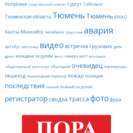
Сургут
Тобольск
Республики
Следственный комитет
Тюмень
Тюмень
Тюменская область
ХМАО
авария
Ханты-Мансийск
Челябинск
Широтная
видео
встречка
грузовик
автобус
дети
автопожар
женщина за рулем
камера
мост
драка
занос
мотоцикл
очевидец
объездная
перевертыш
общественный транспорт
пожар
пешеход
полиция
пешеходный переход
последствия
пьяный за рулем
пьяный
фото
регистратор
трасса
сводка
фура