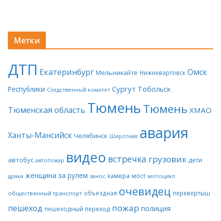
Метки
ДТП
Екатеринбург
Омск
Мельникайте
Нижневартовск
Сургут
Тобольск
Республики
Следственный комитет
Тюмень
Тюмень
Тюменская область
ХМАО
авария
Ханты-Мансийск
Челябинск
Широтная
видео
встречка
грузовик
автобус
дети
автопожар
женщина за рулем
камера
мост
драка
занос
мотоцикл
очевидец
объездная
перевертыш
общественный транспорт
пожар
пешеход
полиция
пешеходный переход