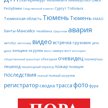
Мельникайте
Нижневартовск
Сургут
Тобольск
Республики
Следственный комитет
Тюмень
Тюмень
Тюменская область
ХМАО
авария
Ханты-Мансийск
Челябинск
Широтная
видео
встречка
грузовик
автобус
дети
автопожар
женщина за рулем
камера
мост
драка
занос
мотоцикл
очевидец
объездная
перевертыш
общественный транспорт
пожар
пешеход
полиция
пешеходный переход
последствия
пьяный за рулем
пьяный
фото
регистратор
трасса
сводка
фура