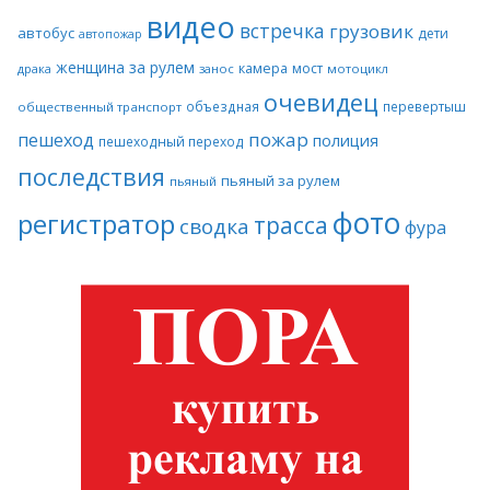
видео
встречка
грузовик
автобус
дети
автопожар
женщина за рулем
камера
мост
драка
занос
мотоцикл
очевидец
объездная
перевертыш
общественный транспорт
пожар
пешеход
полиция
пешеходный переход
последствия
пьяный за рулем
пьяный
фото
регистратор
трасса
сводка
фура