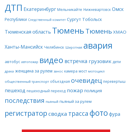
ДТП
Екатеринбург
Омск
Мельникайте
Нижневартовск
Сургут
Тобольск
Республики
Следственный комитет
Тюмень
Тюмень
Тюменская область
ХМАО
авария
Ханты-Мансийск
Челябинск
Широтная
видео
встречка
грузовик
автобус
дети
автопожар
женщина за рулем
камера
мост
драка
занос
мотоцикл
очевидец
объездная
перевертыш
общественный транспорт
пожар
пешеход
полиция
пешеходный переход
последствия
пьяный за рулем
пьяный
фото
регистратор
трасса
сводка
фура