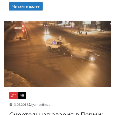
Читайте далее
ДТП
ЧП
13.03.2018
tyumentimes
Смертельная авария в Перми: