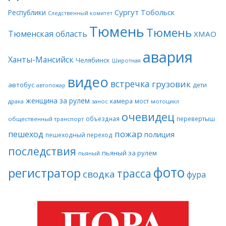
Сургут
Тобольск
Республики
Следственный комитет
Тюмень
Тюмень
Тюменская область
ХМАО
авария
Ханты-Мансийск
Челябинск
Широтная
видео
встречка
грузовик
автобус
дети
автопожар
женщина за рулем
камера
мост
драка
занос
мотоцикл
очевидец
объездная
перевертыш
общественный транспорт
пожар
пешеход
полиция
пешеходный переход
последствия
пьяный за рулем
пьяный
фото
регистратор
трасса
сводка
фура