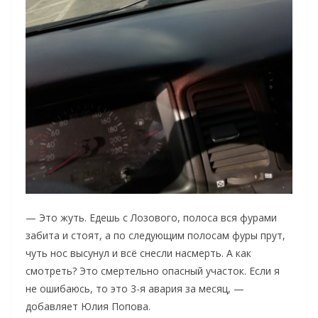
— Это жуть. Едешь с Лозового, полоса вся фурами
забита и стоят, а по следующим полосам фуры прут,
чуть нос высунул и всё снесли насмерть. А как
смотреть? Это смертельно опасный участок. Если я
не ошибаюсь, то это 3-я авария за месяц, —
добавляет Юлия Попова.