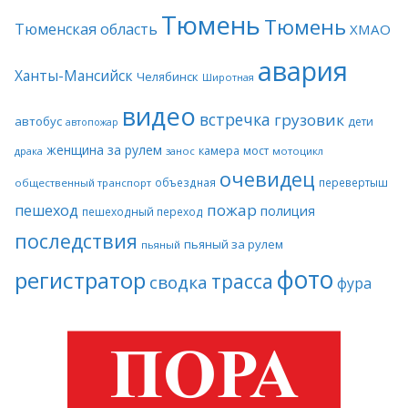
Тюмень
Тюмень
Тюменская область
ХМАО
авария
Ханты-Мансийск
Челябинск
Широтная
видео
встречка
грузовик
автобус
дети
автопожар
женщина за рулем
камера
мост
драка
занос
мотоцикл
очевидец
объездная
перевертыш
общественный транспорт
пожар
пешеход
полиция
пешеходный переход
последствия
пьяный за рулем
пьяный
фото
регистратор
трасса
сводка
фура