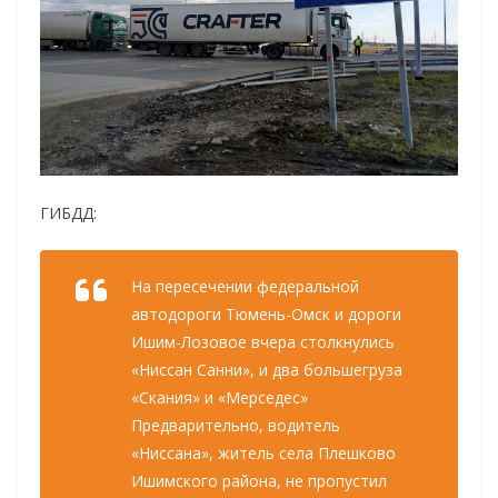
ГИБДД:
На пересечении федеральной
автодороги Тюмень-Омск и дороги
Ишим-Лозовое вчера столкнулись
«Ниссан Санни», и два большегруза
«Скания» и «Мерседес»
Предварительно, водитель
«Ниссана», житель села Плешково
Ишимского района, не пропустил