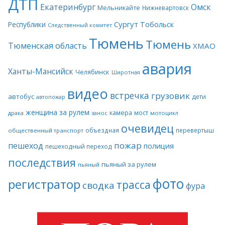
ДТП
Екатеринбург
Омск
Мельникайте
Нижневартовск
Сургут
Тобольск
Республики
Следственный комитет
Тюмень
Тюмень
Тюменская область
ХМАО
авария
Ханты-Мансийск
Челябинск
Широтная
видео
встречка
грузовик
автобус
дети
автопожар
женщина за рулем
камера
мост
драка
занос
мотоцикл
очевидец
объездная
перевертыш
общественный транспорт
пожар
пешеход
полиция
пешеходный переход
последствия
пьяный за рулем
пьяный
фото
регистратор
трасса
сводка
фура