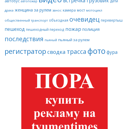
встречка
грузовик
автобус
дети
автопожар
женщина за рулем
камера
мост
драка
занос
мотоцикл
очевидец
объездная
перевертыш
общественный транспорт
пожар
пешеход
полиция
пешеходный переход
последствия
пьяный за рулем
пьяный
фото
регистратор
трасса
сводка
фура