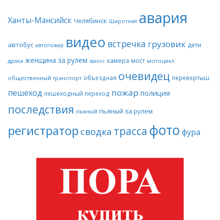
авария
Ханты-Мансийск
Челябинск
Широтная
видео
встречка
грузовик
автобус
дети
автопожар
женщина за рулем
камера
мост
драка
занос
мотоцикл
очевидец
объездная
перевертыш
общественный транспорт
пожар
пешеход
полиция
пешеходный переход
последствия
пьяный за рулем
пьяный
фото
регистратор
трасса
сводка
фура