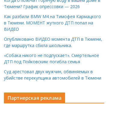
Когда отключат горячую воду в вашем доме в
Тюмени? График опрессовки — 2026
Как разбили BMW M4 на Тимофея Кармацкого
в Тюмени. МОМЕНТ жуткого ДТП попал на
ВИДЕО
Опубликовано ВИДЕО момента ДТП в Тюмени,
где маршрутка сбила школьника.
«Собака никого не подпускает». Смертельное
ДТП под Пойковским: погибла семья
Суд арестовал двух мужчин, обвиняемых в
убийстве перекупщика автомобилей в Тюмени
Партнерская реклама