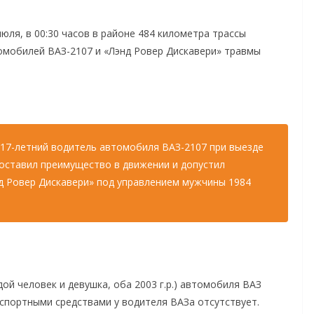
ля, в 00:30 часов в районе 484 километра трассы
омобилей ВАЗ-2107 и «Лэнд Ровер Дискавери» травмы
 17-летний водитель автомобиля ВАЗ-2107 при выезде
доставил преимущество в движении и допустил
д Ровер Дискавери» под управлением мужчины 1984
ой человек и девушка, оба 2003 г.р.) автомобиля ВАЗ
спортными средствами у водителя ВАЗа отсутствует.