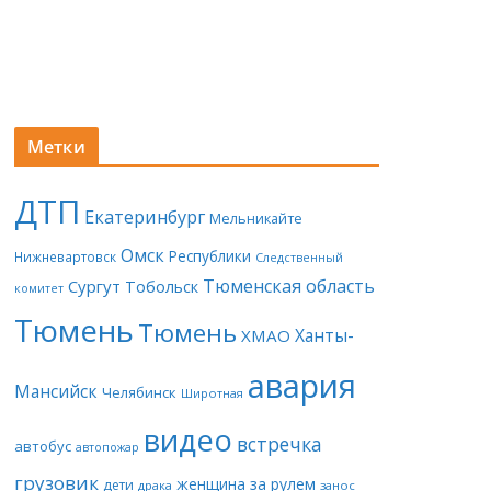
Метки
ДТП
Екатеринбург
Мельникайте
Омск
Республики
Нижневартовск
Следственный
Тюменская область
Сургут
Тобольск
комитет
Тюмень
Тюмень
Ханты-
ХМАО
авария
Мансийск
Челябинск
Широтная
видео
встречка
автобус
автопожар
грузовик
женщина за рулем
дети
драка
занос