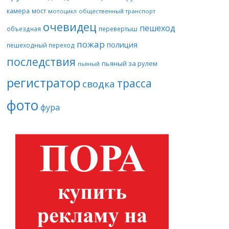
камера
мост
мотоцикл
общественный транспорт
очевидец
пешеход
объездная
перевертыш
пожар
полиция
пешеходный переход
последствия
пьяный за рулем
пьяный
регистратор
трасса
сводка
фото
фура