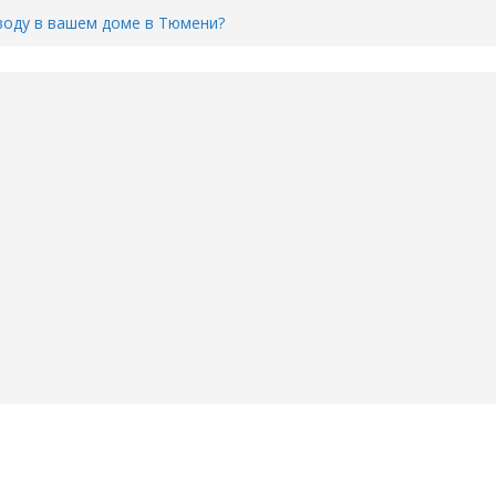
Адреса пунктов бесплатного
воду в вашем доме в Тюмени?
6
Тимофея Кармацкого в Тюмени.
пал на ВИДЕО
ента ДТП в Тюмени, где
ка.
сь список и график работы
юмени