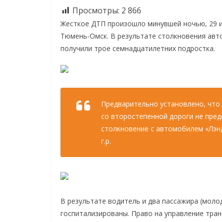
Просмотры:
2 866
Жесткое ДТП произошло минувшей ночью, 29 ию
Тюмень-Омск. В результате столкновения авт
получили трое семнадцатилетних подростка.
Предварительно установлено, что
со второстепенной дороги не пре
столкновение с автомобилем «Лэн
г.р.
В результате водитель и два пассажира (молод
госпитализированы. Право на управление тран