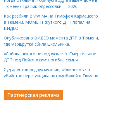
Когда отключат горячую воду в вашем доме в
Тюмени? График опрессовки — 2026
Как разбили BMW M4 на Тимофея Кармацкого
в Тюмени. МОМЕНТ жуткого ДТП попал на
ВИДЕО
Опубликовано ВИДЕО момента ДТП в Тюмени,
где маршрутка сбила школьника.
«Собака никого не подпускает». Смертельное
ДТП под Пойковским: погибла семья
Суд арестовал двух мужчин, обвиняемых в
убийстве перекупщика автомобилей в Тюмени
Партнерская реклама