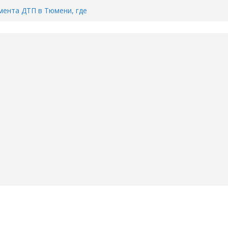
ента ДТП в Тюмени, где
ка.
сь список и график работы
юмени
Адреса пунктов бесплатного
воду в вашем доме в Тюмени?
6
Тимофея Кармацкого в Тюмени.
пал на ВИДЕО