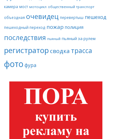
камера
мост
мотоцикл
общественный транспорт
очевидец
пешеход
объездная
перевертыш
пожар
полиция
пешеходный переход
последствия
пьяный за рулем
пьяный
регистратор
трасса
сводка
фото
фура