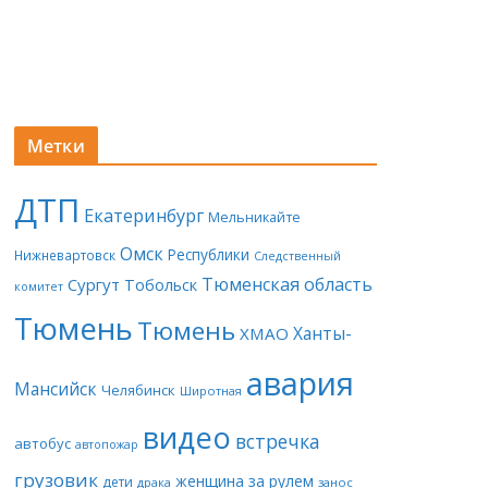
Метки
ДТП
Екатеринбург
Мельникайте
Омск
Республики
Нижневартовск
Следственный
Тюменская область
Сургут
Тобольск
комитет
Тюмень
Тюмень
Ханты-
ХМАО
авария
Мансийск
Челябинск
Широтная
видео
встречка
автобус
автопожар
грузовик
женщина за рулем
дети
драка
занос